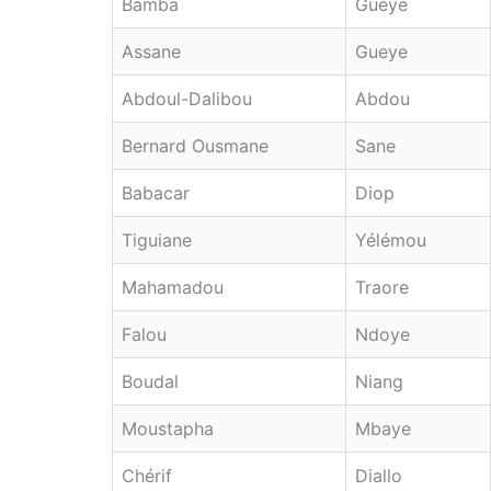
Bamba
Gueye
Assane
Gueye
Abdoul-Dalibou
Abdou
Bernard Ousmane
Sane
Babacar
Diop
Tiguiane
Yélémou
Mahamadou
Traore
Falou
Ndoye
Boudal
Niang
Moustapha
Mbaye
Chérif
Diallo