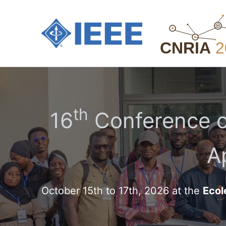
Aller
au
contenu
th
16
Conference o
A
October 15th to 17th, 2026 at the
Ecol