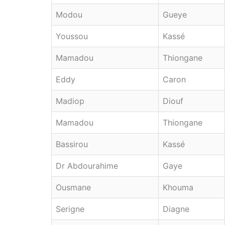
Modou
Gueye
Youssou
Kassé
Mamadou
Thiongane
Eddy
Caron
Madiop
Diouf
Mamadou
Thiongane
Bassirou
Kassé
Dr Abdourahime
Gaye
Ousmane
Khouma
Serigne
Diagne