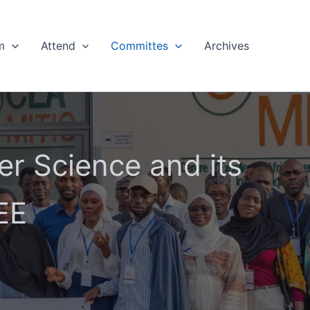
m
Attend
Committes
Archives
r Science and its
EE