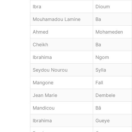
Ibra
Dioum
Mouhamadou Lamine
Ba
Ahmed
Mohameden
Cheikh
Ba
Ibrahima
Ngom
Seydou Nourou
Sylla
Mangone
Fall
Jean Marie
Dembele
Mandicou
Bâ
Ibrahima
Gueye