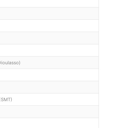
Dioulasso)
(ESMT)