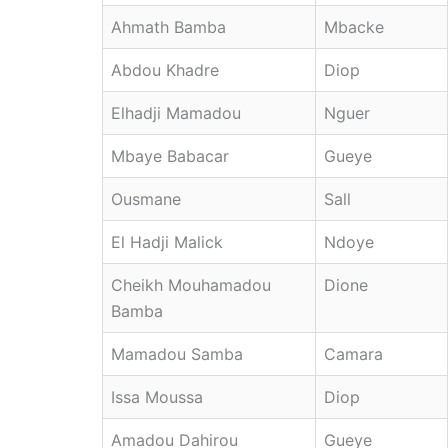
Ahmath Bamba
Mbacke
Abdou Khadre
Diop
Elhadji Mamadou
Nguer
Mbaye Babacar
Gueye
Ousmane
Sall
El Hadji Malick
Ndoye
Cheikh Mouhamadou
Dione
Bamba
Mamadou Samba
Camara
Issa Moussa
Diop
Amadou Dahirou
Gueye