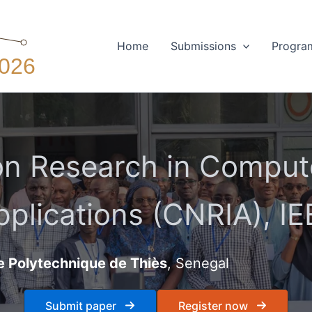
Home
Submissions
Progra
n Research in Compute
pplications (CNRIA), IE
e Polytechnique de Thiès
, Senegal
Submit paper
Register now