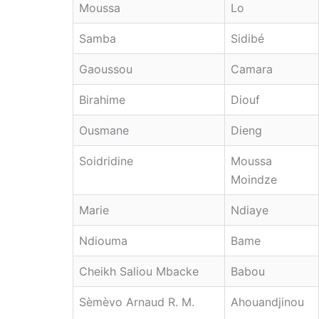
Moussa
Lo
Samba
Sidibé
Gaoussou
Camara
Birahime
Diouf
Ousmane
Dieng
Soidridine
Moussa
Moindze
Marie
Ndiaye
Ndiouma
Bame
Cheikh Saliou Mbacke
Babou
Sèmèvo Arnaud R. M.
Ahouandjinou